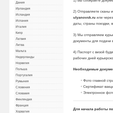
1) Вы собираете докуме
Дания
Ирландия
2) Отправляете сканы 
Исландия
ulyanovsk.ru
или через
Испания
даты, страны поездки, 
Италия
Кипр
3) Мы отправляем курь
Латвия
документы для подачи в
Литва
Мальта
4) Паспорт с визой буд
Нидерланды
рабочих дней курьерск
Норвегия
Необходимые докуме
Польша
Португалия
Фото главной стр
Румыния
Сертификат вакци
Словения
Электронное фот
Словакия
Финляндия
Франция
Для начала работы по
Хорватия