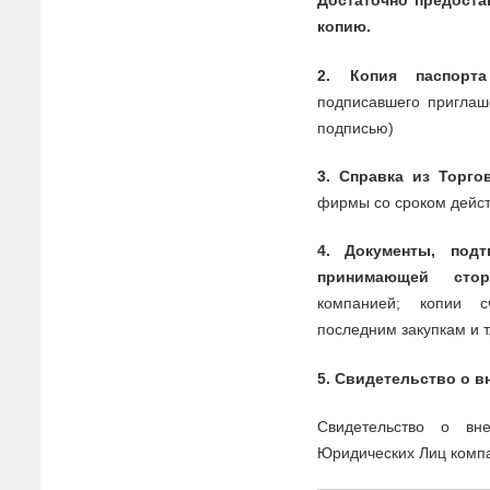
Достаточно предоста
копию.
2. Копия паспорта
подписа
в
шего приглаш
подписью)
3. Спра
в
ка из Торго
фирмы со сроком дейс
4.
Документы
,
подт
принимающей стор
компанией; копии с
последним закупкам и т
5. С
в
идетельст
в
о о
в
С
в
идетельст
в
о о
в
н
Юридических Лиц компа