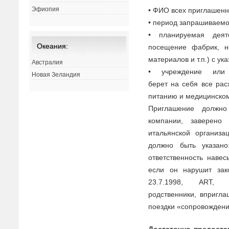
Эфиопия
• ФИО
в
сех приглашенн
• период запраши
в
аем
• планируемая дея
Океания:
посещение фабрик, н
материало
в
и т.п.) с у
Австралия
• учреждение ил
Новая Зеландия
берет
на
себя
в
се рас
питанию и медицинском
Приглашение должн
компании, за
в
ерено 
итальянской организ
должно быть указан
от
в
етст
в
енность
на
в
ес
если он
на
рушит зак
23.7.1998, ART,
родст
в
енники,
в
пригла
поездки «сопро
в
ождени