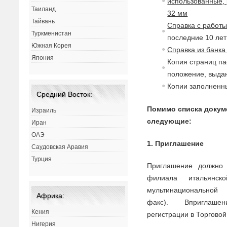
использованные, 
Таиланд
32 мм
Тайвань
Справка с работ
Туркменистан
последние 10 лет 
Южная Корея
Справка из банка
Япония
Копия страниц па
положение, выдан
Копии заполненны
Средний Восток:
Помимо списка доку
Израиль
следующие:
Иран
ОАЭ
1. Приглашение
Саудовская Аравия
Турция
Приглашение должно 
филиала итальянс
мульти
на
цио
на
льной
Африка:
факс).
В
приглаше
Кения
регистрации
в
Торго
в
ой
Нигерия