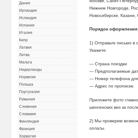
Москве, Санкт-Петербур
Дания
Нижнем Новгороде, Рос
Ирландия
Новосибирске, Казани, 
Исландия
Испания
Порядок оформления
Италия
Кипр
1) Отправьте письмо в
Латвия
Укажите:
Литва
Мальта
— Страна поездки
Нидерланды
— Предполагаемые дат
Норвегия
— Номер телефона для
Польша
— Адрес по прописке.
Португалия
Румыния
Приложите фото главно
Словения
шенгенских виз за посл
Словакия
2) Мы проверим возмож
Финляндия
оплаты.
Франция
Хорватия