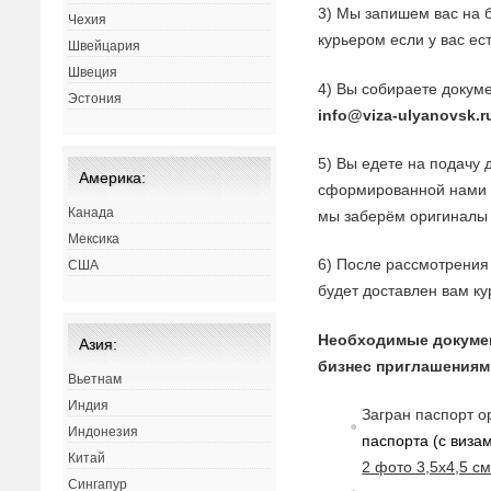
3) Мы запишем вас на 
Чехия
курьером если у вас ес
Швейцария
Швеция
4) Вы собираете докуме
Эстония
info@viza-ulyanovsk.r
5) Вы едете на подачу 
Америка:
сформированной нами з
Канада
мы заберём оригиналы 
Мексика
6) После рассмотрения 
США
будет доставлен вам ку
Необходимые докуме
Азия:
бизнес приглашениям
Вьетнам
Индия
Загран паспорт о
Индонезия
паспорта (с
в
изам
Китай
2 фото 3,5х4,5 с
Сингапур